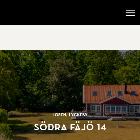
Gå till startsidan
Öppn
Lösen, Lyckeby
Södra Fäjö 14