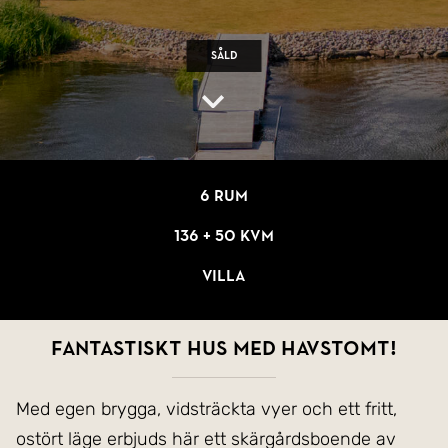
Såld
6 rum
136 + 50 kvm
Villa
FANTASTISKT HUS MED HAVSTOMT!
Med egen brygga, vidsträckta vyer och ett fritt,
ostört läge erbjuds här ett skärgårdsboende av