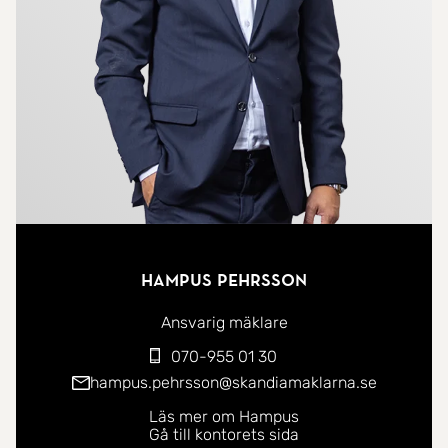
Ovanvåningen erbjuder ytterligare två sovrum
samt ett helkaklat badrum.
På tomten finns dessutom ett fullt utrustat
gästhus som ger familj och vänner möjlighet att
njuta av platsen på egna villkor. Garage och goda
förvaringsmöjligheter kompletterar fastigheten.
Kombinationen av ett exceptionellt läge och en
Hampus Pehrsson
genomgående hög standard gör detta till ett
boende utöver det vanliga. Här förenas komfort,
Ansvarig mäklare
kvalitet och skärgårdens storslagna natur i en
070-955 01 30
miljö som få får möjlighet att kalla sin egen.
hampus.pehrsson@skandiamaklarna.se
Läs mer om Hampus
Gå till kontorets sida
Välkommen på visning!