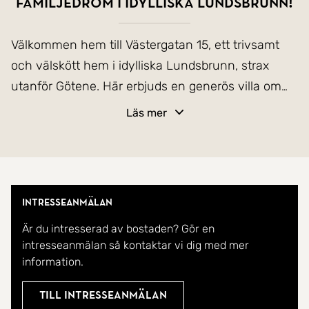
Familjedröm i idylliska Lundsbrunn!
Välkommen hem till Västergatan 15, ett trivsamt
och välskött hem i idylliska Lundsbrunn, strax
utanför Götene. Här erbjuds en generös villa om
140 m² med gott om plats för både familjeliv och
Läs mer
sociala tillställningar.
Bostaden rymmer hela sex rum, varav fyra
sovrum, och präglas av ljusa, fina ytskikt som
Intresseanmälan
skapar en välkomnande och hemtrevlig känsla
Är du intresserad av bostaden? Gör en
redan från första steget in i den luftiga hallen.
intresseanmälan så kontaktar vi dig med mer
information.
Köket är både funktionellt och inbjudande, med
goda arbetsytor och gott om förvaring, en perfekt
Till intresseanmälan