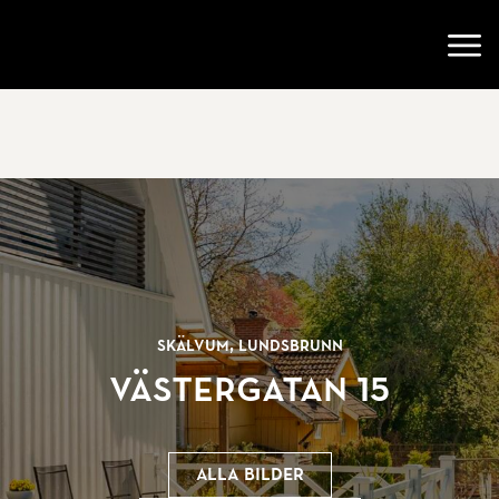
Gå till startsidan
Öppn
Skälvum, Lundsbrunn
Västergatan 15
Alla bilder