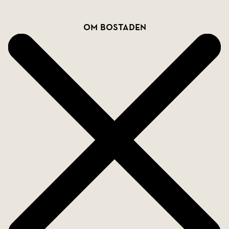
fräscht badrum.
Bostadsfakta
Om bostaden
Källarplanet erbjuder extra bekvämlighet och
funktionalitet med en rymlig tvättstuga och en
mysig gillestuga, passande för tonåringar eller som
extra sällskapsyta, samt generösa
förvaringsmöjligheter i form av förråd,
klädkammare, matkällare och garderober. Här finns
även ett badrum med bastu samt smidig
genomgång till garaget.
Med hela tre badrum i huset blir vardagen både
enkel och bekväm för den större familjen. Detta är
ett hem som kombinerar funktion, rymd och
trivsel!