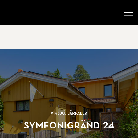
Gå till startsidan
Öppn
Viksjö, Järfälla
Symfonigränd 24