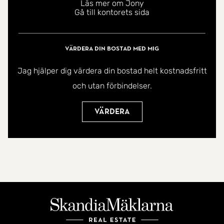
Läs mer om Jony
Till huset hör även ett garage som ger trygg
Gå till kontorets sida
parkering och extra förvaringsutrymme, samt
ytterligare parkeringsmöjligheter i området.
Värdera din bostad med mig
I den låga samfällighetsavgiften så ingår underhåll
Jag hjälper dig värdera din bostad helt kostnadsfritt
av gemensamma utrymmen såsom garagelänga,
och utan förbindelser.
utomhusbelysning, snö- och grusröjning.
Värdera
Här på Symfonigränd 24 bor du i ett attraktivt och
barnvänligt område där vardagen flyter smidigt.
Med skola, förskola, gymnastikhall, Viksjövallen
och bussar runt hörnet har barnen nära till både
lek och fritidsaktiviteter. Viksjö centrum ligger en
kort promenad bort och erbjuder mataffär,
restauranger, apotek och annan service - allt