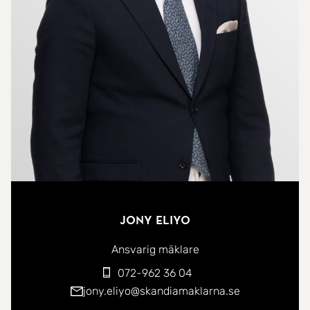
extra förvaringsmöjligheter.
På övre plan väntar den mer privata delen av
hemmet med tre generösa sovrum. Här finns även
ett renoverat badrum med stilrena materialval,
golvvärme och en lyxig känsla som förhöjer
vardagen.
Utemiljön är en av bostadens stora fördelar. På
framsidan finns en välkomnande entré, och på
baksidan finns det plats för utemöbler, grill och
Jony Eliyo
växtlighet, vilket gör det till en perfekt plats för
Ansvarig mäklare
både avkoppling och umgänge. På taket finner vi
072-962 36 04
även solcellerna.
jony.eliyo@skandiamaklarna.se