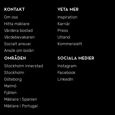
samlat för en bekväm vardag.
Kontakt
Veta mer
Om oss
Inspiration
Järfälla är en kommun i stark utveckling där
Hitta mäklare
Karriär
stadspuls och natur möts på bästa sätt. Här finns
Värdera bostad
Press
vackra grönområden, motionsspår och närhet till
Värdebevakaren
Utland
Socialt ansvar
Kommersiellt
Mälarens glittrande vatten. Samtidigt är det enkelt
Ansök om bolån
att ta sig in till Stockholm tack vare goda
Områden
Sociala medier
kommunikationer, och med den expansiva
Stockholm innerstad
Instagram
utvecklingen i Barkarbystaden blir utbudet av
Stockholm
Facebook
shopping, restauranger och service ännu bredare.
Göteborg
LinkedIn
Malmö
Välkommen att uppleva ditt nya hem - boka en
Fjällen
visning redan idag!
Mäklare i Spanien
Mäklare i Portugal