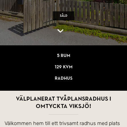
Såld
5 rum
129 kvm
Radhus
Välplanerat tvåplansradhus i
omtyckta Viksjö!
Välkommen hem till ett trivsamt radhus med plats