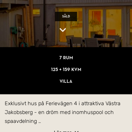
Såld
7 rum
125 + 159 kvm
Villa
Exklusivt hus på Ferievägen 4 i attraktiva Västra
Jakobsberg - en dröm med inomhuspool och
spaavdelning