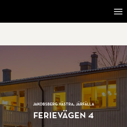
Gå till startsidan
Öppn
Jakobsberg västra, Järfälla
Ferievägen 4