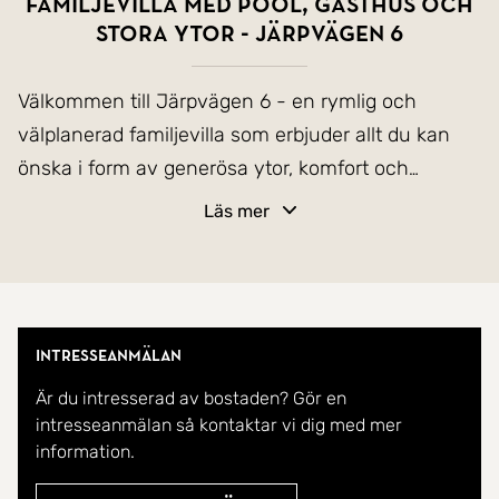
Familjevilla med pool, gästhus och
stora ytor - Järpvägen 6
Välkommen till Järpvägen 6 - en rymlig och
välplanerad familjevilla som erbjuder allt du kan
önska i form av generösa ytor, komfort och
uteplatser i toppklass. Här bor du på en stor och
Läs mer
insynsskyddad tomt om 1 449 kvm med sol hela
dagen, privat poolområde och flera uteplatser för
både avkoppling och sociala tillställningar.
Intresseanmälan
Villan har en boyta om hela 241 kvm samt 88 kvm
Är du intresserad av bostaden? Gör en
biarea, fördelat på totalt åtta rum varav fyra
intresseanmälan så kontaktar vi dig med mer
sovrum. Entréplanet bjuder på en inbjudande hall,
information.
ett ljust och stilrent kök med goda arbetsytor,