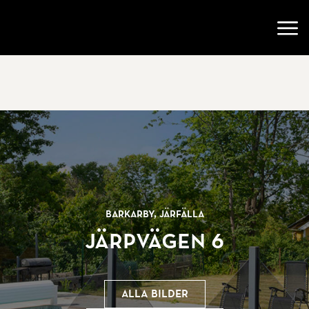
Gå till startsidan
Öppn
Barkarby, Järfälla
Järpvägen 6
Alla bilder