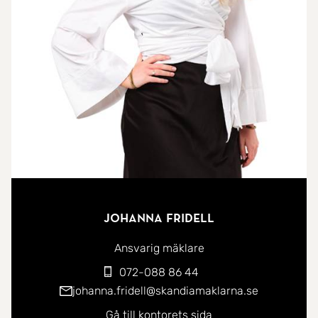
Bostaden har genom åren endast genomgått
lättare underhåll, vilket gör den till en perfekt
utgångspunkt för dig som vill skapa ett hem helt
enligt din egen smak. Väsentliga investeringar är
redan gjorda, såsom tak och installation av
bergvärme runt år 2005 - resten är upp till din
vision.
Planlösningen är generös, med goda möjligheter
Johanna Fridell
att öppna upp, bygga till eller skapa moderna
lösningar i ett hem med stark grundkvalitet. Den
Ansvarig mäklare
gröna tomten ramar in huset fint, med plats för
072-088 86 44
både trädgårdsdrömmar och uteliv.
johanna.fridell@skandiamaklarna.se
Gå till kontorets sida