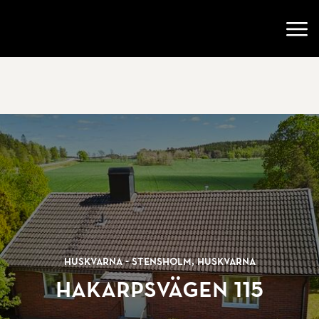
Gå till startsidan
Öppn
Huskvarna - Stensholm, Huskvarna
Hakarpsvägen 115