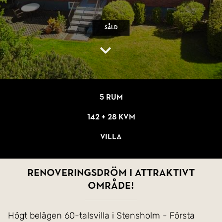
Såld
5 rum
142 + 28 kvm
Villa
Renoveringsdröm i attraktivt
område!
Högt belägen 60-talsvilla i Stensholm - Första