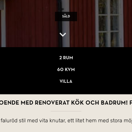
Såld
2 rum
60 kvm
Villa
oende med renoverat kök och badrum! Fi
faluröd stil med vita knutar, ett litet hem med stora möj