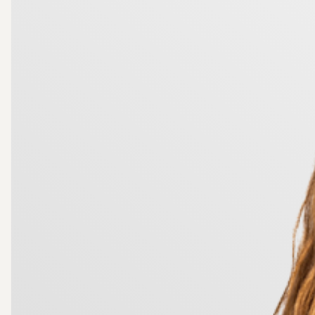
Övervåningen erbjuder en möblerbar hall samt ett sov
förvaring finns i sidovindarna.
Övervåningen har en luftvärmepump som även går 
Tomten är lagom stor, lättskött men med ytor för od
Fastigheten är utrustad med borrad brunn och fiber, 
bymiljö erbjuds här ett lugnt och naturnära läge men
Ett billigt boende med hög standard, perfekt som per