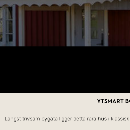
Ytsmart b
Längst trivsam bygata ligger detta rara hus i klassisk 