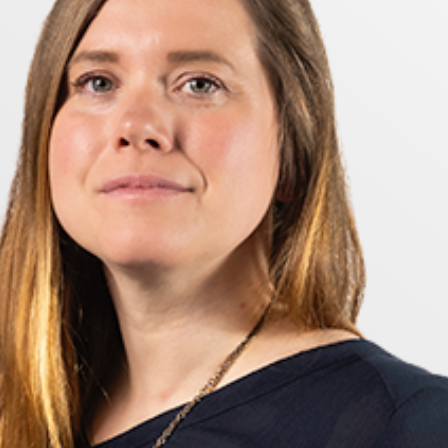
rum, båda med generös takhöjd upp till nock vilket ska
och köra som AC sommartid.
ling. På tomten finns förrådsutrymme med vedbod och y
vilket ger både självständighet och moderna bekvämligh
 med cykelavstånd till Hallsberg!
manentbostad eller som ett smidigt deltidsboende!