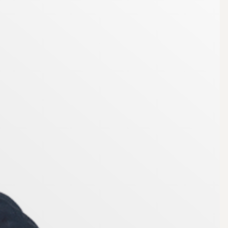
par en luftig och trivsam atmosfär. Praktisk
tor för exempelvis ett hönshus?
eter. Belägen strax utanför Hallsberg i en charmig