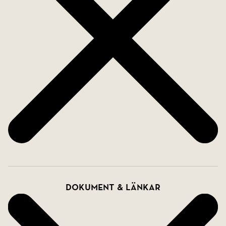
ytterligare en plan yta som tidigare varit
tennisplan. I norrläge ligger entrén och
dubbelgaraget med en fint stenlagd plan yta.
OM NORRA LAGNÖ
Norra Lagnö är ett skyddat villaområde för dig som
uppskattar kombinationen av skärgårdskänsla och
närheten till Stockholm. Här har du
skärgårdsmiljön året runt med lugnet och naturen
i ett grönt havsnära läge. Här blandas charmig
äldre bebyggelse med sekelskiftesvillor och äldre
skärgårdshus med nyare hus som ofta byggs i
äldre stil. Norra Lagnö förskola och skola har
Dokument & länkar
verksamhet från förskola till årskurs 3 och
Lagnövallens rymliga och välutrustade sal passar