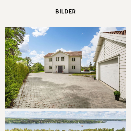
affärer, restauranger, förskolor och skolor liksom
Bilder
fina promenadstråk längs Tjustviksrundan och
Gottholmarundan. Gustavsberg centrum, Värmdö
köpcentrum i Mölnvik och Värmdö Marknad har
mataffärer, gym, restauranger, caféer och annan
vardagsservice så man behöver inte åka in till stan
för att göra ärenden. I Gustavsbergs Hamn ligger
Porslinskvarteren som en gång var Gustavsbergs
porslinsfabrik men som numera är omgjort till fina
bostadskvarter. Här finns också båthamn för
fritidsbåtar, bibliotek, restauranger och
livsstilsbutiker. En mysig gammal kulturort!
KOMMUNIKATIONER
Kombinationen av skärgårdskänsla med närheten