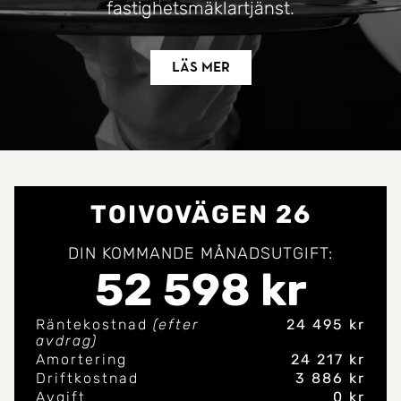
fastighetsmäklartjänst.
Läs mer