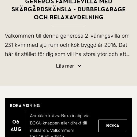
Generös familjevilla med
skärgårdskänsla - dubbelgarage
och relaxavdelning
Välkommen till denna generösa 2-våningsvilla om
231 kvm med sju rum och kök byggd år 2016. Det
här är stället för dig som vill ha stora ytor och ett
bekymmersfritt och bra boende på Norra Lagnö -
Läs mer
ett populärt område mellan Gustavsberg och
Nacka och som nås med bil, buss eller pendelbåt.
Här får du ett välskött Myresjöhus befriat från
fastighetsskatt i ytterligare fem år. Bjud hem dina
Boka visning
vänner för trevlig samvaro eller ta stigen ner till
Anmälan krävs. Boka in dig via
badplatsen!
06
BOKA-knappen eller direkt till
Boka
aug
mäklaren. Välkommen!
* Fem sovrum
tors 18:30
–
19:15