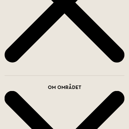
innan du går in i bastun. Det finns också toalett,
extra brett handfat med kommod, spegel samt ett
vägghängt högskåp.
DUBBELGARAGE MED FÖRRÅD
Ett fristående isolerat dubbelgarage med plats för
två bilar och förråd med plats för allt som man vill
förvara.
TOMT
Tomten är på 2 943 kvm och kan organiseras i
Om området
många olika delar. Du har en stor och härlig altan
med spabad i söderläge med plats för både
lounge- och matgruppsmöbler, gräsytor runt
omkring, sluttande tomt ner mot Toivovägen med