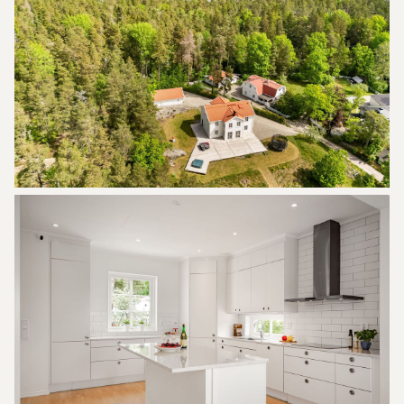
till Stockholm lockar och till Norra Lagnö tar du dig
med bil till Stockholm på ca 25-35 minuter
beroende på trafik och den exakta destinationen
du ska till. Pendelbåt (Linje 84) från Ålstäket på
Värmdö till Strömkajen i Stockholm går via Norra
Lagnö, Koviksudde, Riset och Slussen.
Du är alltid välkommen att ringa eller mejla
mäklare Marie Lindén för frågor eller privatvisning,
070-3179353, marie.linden@skandiamaklarna.se.