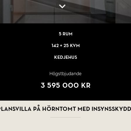
5 rum
142 + 25 kvm
Kedjehus
Högstbjudande
3 595 000 kr
lansvilla på hörntomt med insynsskyd