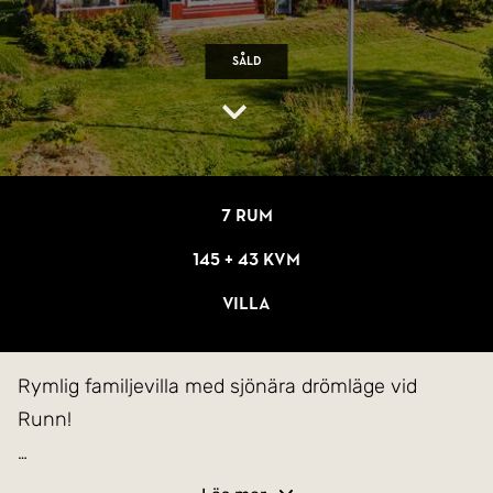
Såld
7 rum
145 + 43 kvm
Villa
Rymlig familjevilla med sjönära drömläge vid
Runn!
Välkommen till denna välplanerade familjevilla i