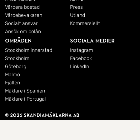
Värdera bostad
Press
Värdebevakaren
Utland
Socialt ansvar
Kommersiellt
Ansök om bolån
Områden
Sociala medier
Stockholm innerstad
Instagram
Stockholm
Facebook
Göteborg
LinkedIn
Malmö
Fjällen
Mäklare i Spanien
Mäklare i Portugal
© 2026 SkandiaMäklarna AB
Integritetspolicy
Cookies
Användarvillkor