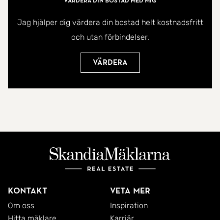
Värdera din bostad med mig
Jag hjälper dig värdera din bostad helt kostnadsfritt
En villa som verkligen kombinerar funktion, trivsel
och utan förbindelser.
och läge, där familjelivet får blomstra och fritiden
kan njutas fullt ut. Robotgräsklippare ingår i köpet.
Värdera
Varmt välkomna att anmäla ert intresse för
visning, välkomna hem!
Kontakt
Veta mer
Om oss
Inspiration
Hitta mäklare
Karriär