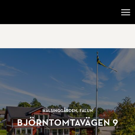
Gå till startsidan
Öppn
Hälsinggården, Falun
Björntomtavägen 9