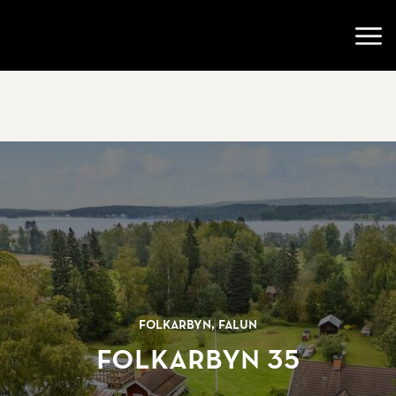
Gå till startsidan
Öppn
Folkarbyn, Falun
Folkarbyn 35