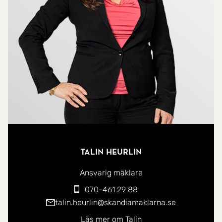
både värme och trivsel, intill ligger ett stort
vardagsrum med ytterligare en kakelugn, samt en
öppenspis och fönster i två väderstreck. På
entréplanet finns också ett sovrum samt badrum
med dusch och tvättmaskin.
En trappa upp möts du av ett rymligt allrum som
även kan användas som sovrum om man så
önskar. Här finns ett sovrum, en kattvind som med
fördel kan användas som extra sovrum eller walk-
Talin Heurlin
in closet. Det helkaklade badrummet på övre plan
är generöst utformat med dubbelhandfat, toalett,
Ansvarig mäklare
jacuzzi, spotlights i taket och ett fönster som ger
070-461 29 88
naturligt ljus.
talin.heurlin@skandiamaklarna.se
Läs mer om Talin