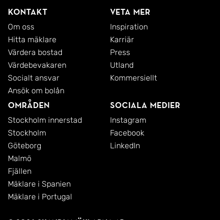
Här bor ni på en lugn återvändsgata med nästintill
Kontakt
Veta mer
obefintlig genomfartstrafik - ett perfekt läge för
Om oss
Inspiration
Hitta mäklare
Karriär
såväl barnfamiljen som för er som söker ett
Värdera bostad
Press
harmoniskt och charmigt boende i attraktiva Eksjö.
Värdebevakaren
Utland
Socialt ansvar
Kommersiellt
Varmt välkomna till Nannylundsgatan 9 i Eksjö -
Ansök om bolån
ett hem utöver det vanliga.
Områden
Sociala medier
Stockholm innerstad
Instagram
Stockholm
Facebook
Göteborg
LinkedIn
Malmö
Fjällen
Mäklare i Spanien
Mäklare i Portugal