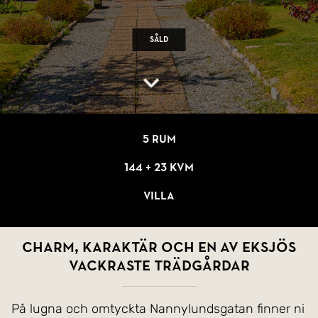
Såld
5 rum
144 + 23 kvm
Villa
Charm, karaktär och en av Eksjös
vackraste trädgårdar
På lugna och omtyckta Nannylundsgatan finner ni