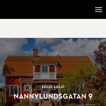
Gå till startsidan
Öppn
Eksjö, Eksjö
Nannylundsgatan 9