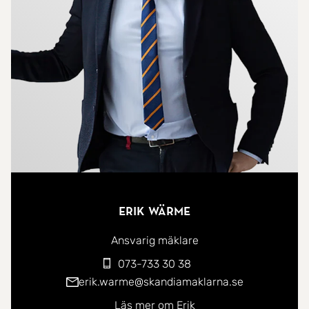
fantastiskt ljusinsläpp och direkt utgång till den
lummiga trädgården - en perfekt plats för både
vardag och fest. Vardagsrummet bjuder på en
vacker kakelugn som förstärker husets charm och
den välkomnande hallen öppnar upp mot flera av
hemmets rum på ett naturligt och inbjudande sätt.
Här finns även gäst-wc samt en gedigen och
mycket vacker platsbyggd trappa som leder upp till
ovanvåningen. Ovanvåningen erbjuder tre
välplanerade sovrum, ett mysigt allrum med äldre
Erik Wärme
vacker kamin samt balkong med fri och rogivande
utsikt över den fantastiska trädgården och
Ansvarig mäklare
närområdet. Här finns även ett helkaklat badrum
073-733 30 38
utrustat med dusch, wc och handfat med
erik.warme@skandiamaklarna.se
kommod. Källarvåningen erbjuder praktiska ytor i
Läs mer om Erik