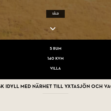
Såld
5 rum
140 kvm
Villa
 idyll med närhet till Yxtasjön och v