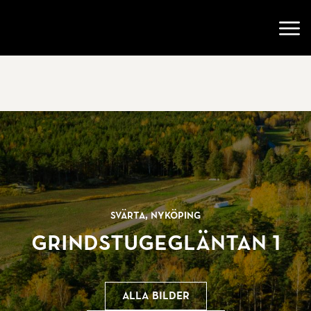
Gå till startsidan
Öppn
Svärta, Nyköping
Grindstugegläntan 1
Alla bilder