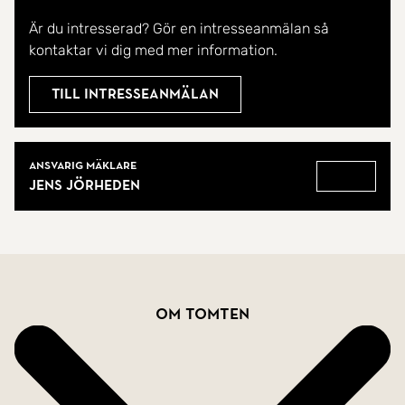
elanslutning och avlopp tillkommer.
Är du intresserad? Gör en intresseanmälan så
Välkommen hem!
kontaktar vi dig med mer information.
Till intresseanmälan
Mäklare
Ansvarig mäklare
Jens Jörheden
Gå till
Fakta
Om tomten