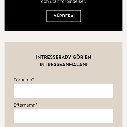
och utan förbindelser.
Värdera
Intresserad? Gör en
intresseanmälan!
Förnamn
Efternamn