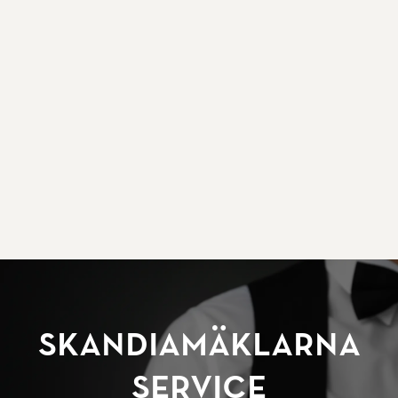
SkandiaMäklarna
Service