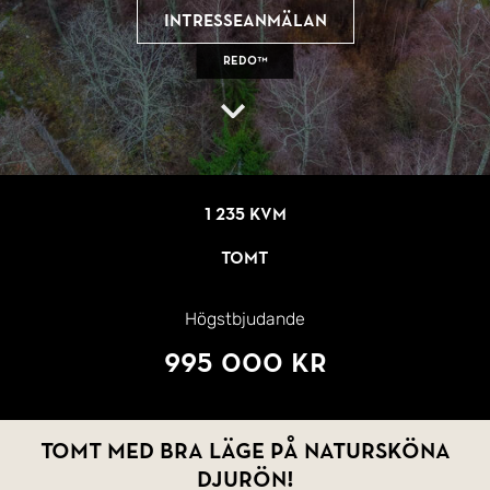
Intresseanmälan
REDO™
1 235 kvm
Tomt
Högstbjudande
995 000 kr
Tomt med bra läge på Natursköna
Djurön!