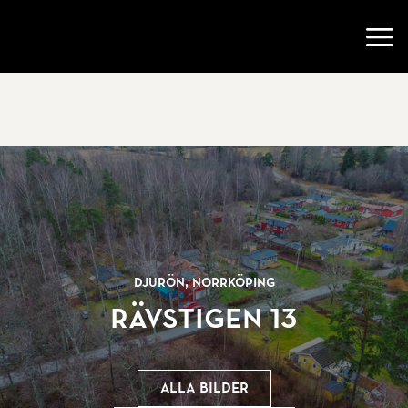
Gå till startsidan
Öppn
Djurön, Norrköping
Rävstigen 13
Alla bilder