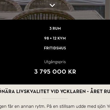
3 rum
98 + 12 kvm
Fritidshus
Utgångspris
3 795 000 kr
nära livskvalitet vid Ycklaren - året r
dagen får en annan rytm. På en stillsam udde med sjön