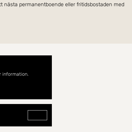
 ditt nästa permanentboende eller fritidsbostaden med
 mindre sandstrand och brygga med badstege, den
markväll. Bastubyggnaden intill bjuder på magisk vy
 gemenskap och har utgång till en stenlagd uteplats i
 information.
altanen - här ute blir sjön en naturlig del av rummet.
äggning.
nd, blir varje sommarkväll en upplevelse. I
Gå till profilen för Patricia Lüdke
nd till Ockelbos centrum, bara tio minuter bort.