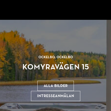
Ockelbo, Ockelbo
Komyravägen 15
Alla bilder
Intresseanmälan