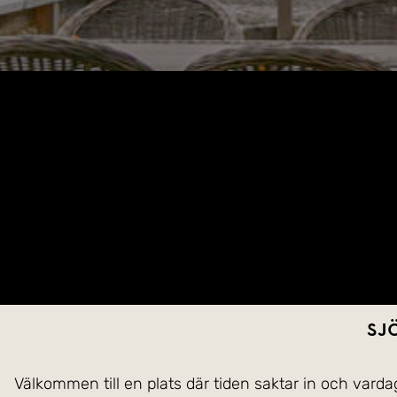
Sjö
Välkommen till en plats där tiden saktar in och var