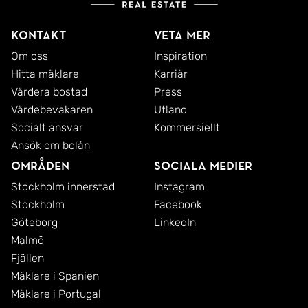
byggrätten är huvudbyggnad 100 kvm och
uthusbyggnader 40 kvm. För detaljerad
Kontakt
Veta mer
information, se bifogad detaljplan.
Om oss
Inspiration
Hitta mäklare
Karriär
Värdera bostad
Press
Närområdet
Värdebevakaren
Utland
Urö är unikt med sin vackra natur och
Socialt ansvar
Kommersiellt
promenadvägar längs havet.
Ansök om bolån
Det går snabbt att ta sig ut i Roslagens vackra
Områden
Sociala medier
skärgård med egen båt från den skyddade
Stockholm innerstad
Instagram
hamnen i viken.
Stockholm
Facebook
Göteborg
LinkedIn
Från fastigheten är det endast cirka 6 km (10 min
Malmö
Fjällen
med bil) till Bergshamra. I Bergshamra finns det
Mäklare i Spanien
ICA-butik (ombud DHL, Bring, Postnord,
Mäklare i Portugal
Systembolaget), vårdcentral, bensinstation,