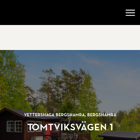
Gå till startsidan
Öppn
Vettershaga Bergshamra, Bergshamra
Tomtviksvägen 1