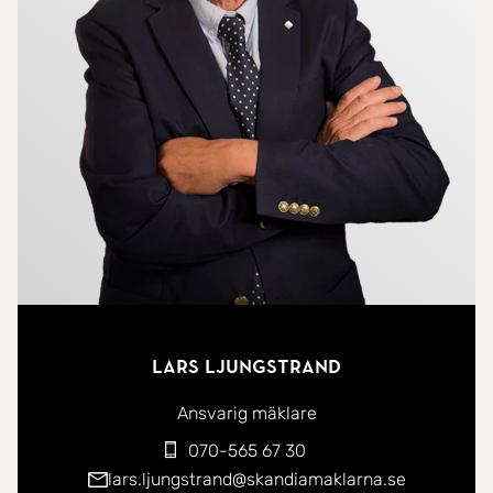
från tomten.
Husets standard och planlösning
Huset (18 kvm) är högt beläget på tomten och från
den stora altanen i söder har man utsikt mot havet
och med sol i princip hela dagen. Huset är
välplanerat och ytorna är väl utnyttjade. När man
kommer möts man av ett kombinerat kök och
allrum. Till höger om entrén finns en sovavdelning
med plats för tre övernattande personer. På
baksidan av huset finns en praktisk utediskbänk.
Lars Ljungstrand
Ägaren kan överlåta delar av bohaget om så
önskas.
Ansvarig mäklare
070-565 67 30
Övriga hus
lars.ljungstrand@skandiamaklarna.se