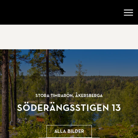
Gå till startsidan
Öppn
Stora Timrarön, Åkersberga
Söderängsstigen 13
Alla bilder