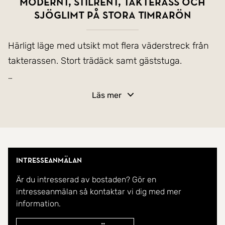
Modernt, stilrent, takterass och
sjöglimt på Stora Timrarön
Härligt läge med utsikt mot flera väderstreck från
takterassen. Stort trädäck samt gäststuga.
Välkommen till ett ombonat, modernt fritidshus på
Läs mer
Stora Timrarön vid Furusundsleden mellan
fastlandet och Ljusterö. Här finner du ett väl
underhållet fritidshus med 3 sovrum, stort allrum i
öppen planlösning med köket och ett väl tilltaget
Intresseanmälan
badrum där det ryms tvättmaskin. Utsidan präglas
Är du intresserad av bostaden? Gör en
av den stora terassen med infälld bubbelbad samt
intresseanmälan så kontaktar vi dig med mer
ett gästhus med två extra sovrum. Pricken över
information.
i:et finner du på takterrassen med utsikt i alla