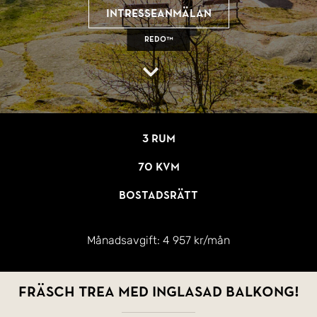
Intresseanmälan
REDO™
3 rum
70 kvm
Bostadsrätt
Månadsavgift:
4 957 kr/mån
Fräsch trea med inglasad balkong!