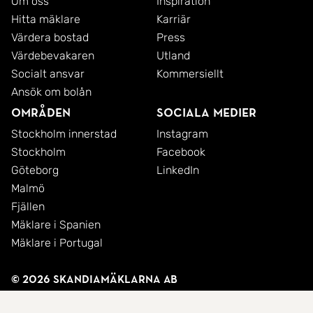
Om oss
Inspiration
Hitta mäklare
Karriär
Värdera bostad
Press
Värdebevakaren
Utland
Socialt ansvar
Kommersiellt
Ansök om bolån
Områden
Sociala medier
Stockholm innerstad
Instagram
Stockholm
Facebook
Göteborg
LinkedIn
Malmö
Fjällen
Mäklare i Spanien
Mäklare i Portugal
© 2026 SkandiaMäklarna AB
Integritetspolicy
Cookies