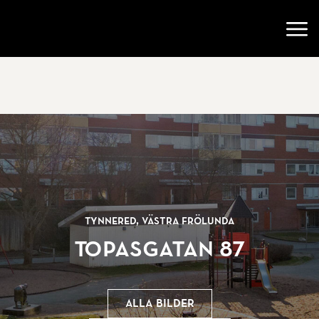
Gå till startsidan
Öppn
Tynnered, Västra Frölunda
Topasgatan 87
Alla bilder