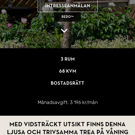
Intresseanmälan
REDO™
3 rum
68 kvm
Bostadsrätt
Månadsavgift:
3 196 kr/mån
MED VIDSTRÄCKT UTSIKT finns denna
ljusa och trivsamma trea på våning