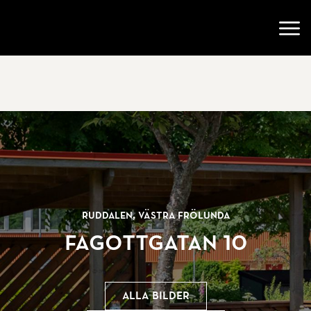
Gå till startsidan
Öppn
Ruddalen, VÄSTRA FRÖLUNDA
Fagottgatan 10
Alla bilder