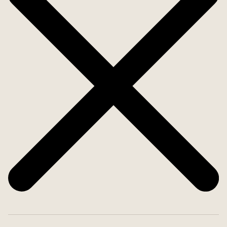
shoppingrunda, med butiker såväl som kaféer och
lunchställen. Här bor du också nära till havet. På
tjugo minuter når du populära badplatser som
Ganlet och Fiskebäcksbadet. En lyx få förunnat i
en stad i Göteborgs storlek. Vid Önnereds brygga
hittar du också restaurangen Jungman Jansson
som lockar med lunch och söndagsmiddag, ofta
med marina förtecken. Om du verkligen vill komma
ut på havet kan du maxa dagen med en kurs eller
guidad tur med kajak som utgår från Önnereds
brygga.
De tio röda höghusen med vacker form siktas
redan på håll och har gett området karaktär sedan
60-talet. När leklusten faller på är Positivparken ett