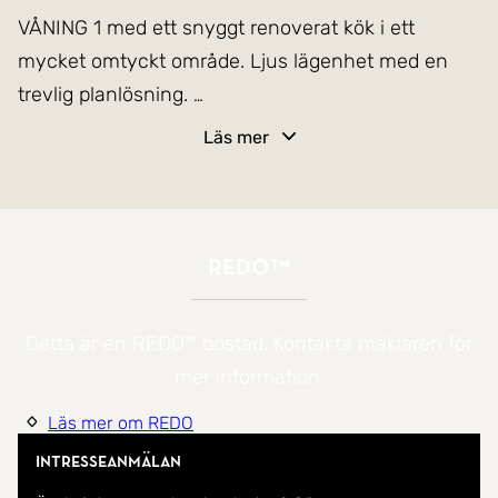
VÅNING 1 med ett snyggt renoverat kök i ett
mycket omtyckt område. Ljus lägenhet med en
trevlig planlösning.
Läs mer
VÅNING 1 med ett snyggt renoverat kök i ett
mycket omtyckt område. Ljus lägenhet med en
trevlig planlösning.
REDO™
Detta är en REDO™ bostad. Kontakta mäklaren för
mer information.
Läs mer om REDO
Intresseanmälan