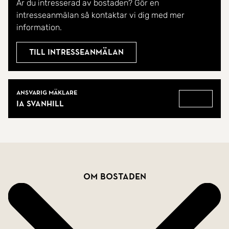
Är du intresserad av bostaden? Gör en
intresseanmälan så kontaktar vi dig med mer
information.
Till intresseanmälan
Mäklare
Ansvarig mäklare
Ia Svanhill
Gå till
Bostadsfakta
Om bostaden