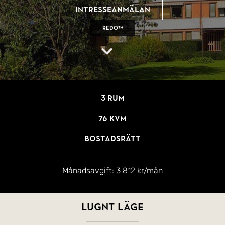
Intresseanmälan
REDO™
3 rum
76 kvm
Bostadsrätt
Månadsavgift:
3 812 kr/mån
LUGNT LÄGE