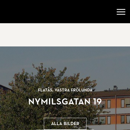
Gå till startsidan
Öppn
Flatås, Västra Frölunda
Nymilsgatan 19
Alla bilder