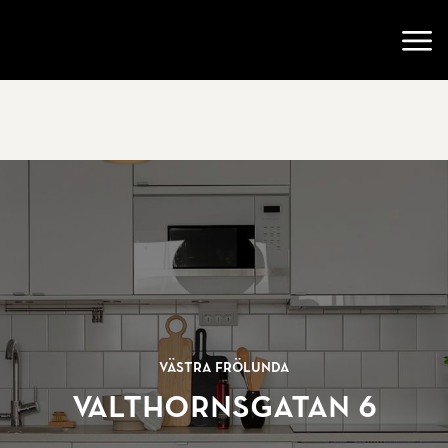
Gå till startsidan
Öppn
Västra Frölunda
Valthornsgatan 6