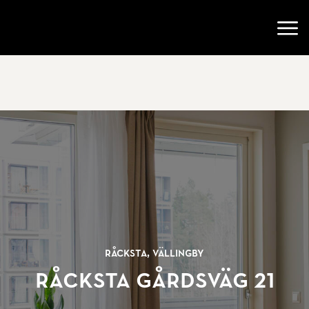
Gå till startsidan
Öppn
Råcksta, Vällingby
Råcksta gårdsväg 21