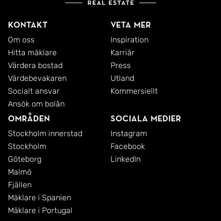
I närområdet finns välsorterad matbutik, två gym
Kontakt
Veta mer
och flera serviceutbud som förenklar vardagen.
Om oss
Inspiration
Hitta mäklare
Karriär
För den naturintresserade ligger Grimsta
Värdera bostad
Press
naturreservat på bekvämt promenadavstånd med
Värdebevakaren
Utland
badplatser, klippor, grillplatser och vackra stråk
Socialt ansvar
Kommersiellt
längs vattnet. Även Råcksta Träsk bidrar till
Ansök om bolån
områdets gröna och naturnära karaktär med fina
Områden
Sociala medier
promenadmöjligheter året runt.
Stockholm innerstad
Instagram
Stockholm
Facebook
Området präglas av grönska, lugn och goda
Göteborg
LinkedIn
kommunikationer, vilket gör det till ett attraktivt val
Malmö
Fjällen
för såväl singlar som par eller den som söker ett
Mäklare i Spanien
bekvämt och naturnära boende med stadens
Mäklare i Portugal
möjligheter inom räckhåll.