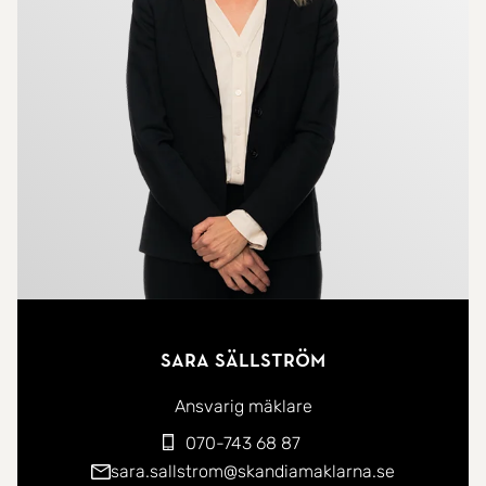
Det luftiga vardagsrummet rymmer både soffgrupp
och matplats och har en öppen, social känsla mot
det stilrena köket. Köket erbjuder generösa
arbetsytor, bra skåpförvaring och en komplett
maskinpark - här finns allt du behöver för både
vardag och helg.
Sovrummet har plats för dubbelsäng och erbjuder
en lugn och rogivande miljö. Förvaringen är
flexibel och kan anpassas efter behov, exempelvis
med garderober eller annan lösning som passar
Sara Sällström
din stil. Planlösningen är genomtänkt och skapar
ett naturligt flöde mellan rummen.
Ansvarig mäklare
070-743 68 87
Det helkaklade badrummet är rymligt och utrustat
sara.sallstrom@skandiamaklarna.se