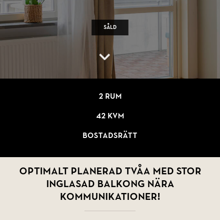
Såld
2 rum
42 kvm
Bostadsrätt
Optimalt planerad tvåa med stor
inglasad balkong nära
kommunikationer!