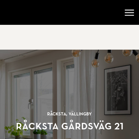
Gå till startsidan
Öppn
Råcksta, Vällingby
Råcksta gårdsväg 21