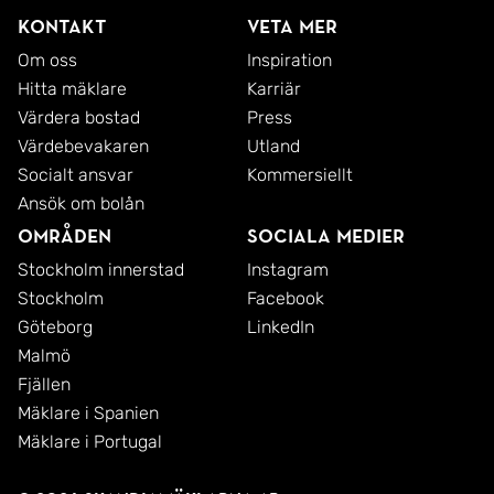
Bostaden ligger i ett lugnt och välskött område
Kontakt
Veta mer
med en perfekt balans mellan natur och
Om oss
Inspiration
Hitta mäklare
Karriär
närservice. Här bor ni med goda kommunikationer
Värdera bostad
Press
inom bekvämt avstånd, vilket ger smidig access till
Värdebevakaren
Utland
stadens puls samtidigt som ni kan njuta av ett mer
Socialt ansvar
Kommersiellt
avkopplande närområde.
Ansök om bolån
Områden
Sociala medier
I området finns mataffärer, träningsmöjligheter och
Stockholm innerstad
Instagram
annan service som underlättar vardagen. För den
Stockholm
Facebook
som uppskattar natur och friluftsliv erbjuds fina
Göteborg
LinkedIn
grönområden, promenadstråk och
Malmö
Fjällen
rekreationsmöjligheter i närheten - perfekta för
Mäklare i Spanien
både aktiva dagar och avkopplande stunder året
Mäklare i Portugal
runt.