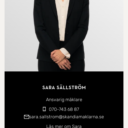
Det rymliga vardagsrummet erbjuder gott om plats
för både soffgrupp och matplats och binds
samman med bostadens stilrena kök. Köket är
välplanerat med generösa arbetsytor, bra
förvaringsmöjligheter och komplett maskinell
utrustning - idealiskt för både vardagsmatlagning
och middagar med gäster.
Sovrummet är väl tilltaget och rymmer enkelt en
Sara Sällström
dubbelsäng samt ytterligare möblering efter behov.
Intill finns en stor klädkammare med goda
Ansvarig mäklare
förvaringsmöjligheter.
070-743 68 87
sara.sallstrom@skandiamaklarna.se
Det helkaklade badrummet är rymligt och
Läs mer om Sara