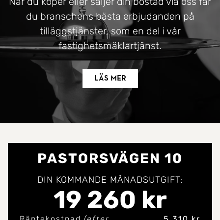
När du köper eller säljer din bostad via oss får
du branschens bästa erbjudanden på
tilläggstjänster, som en del i vår
fastighetsmäklartjänst.
Läs mer