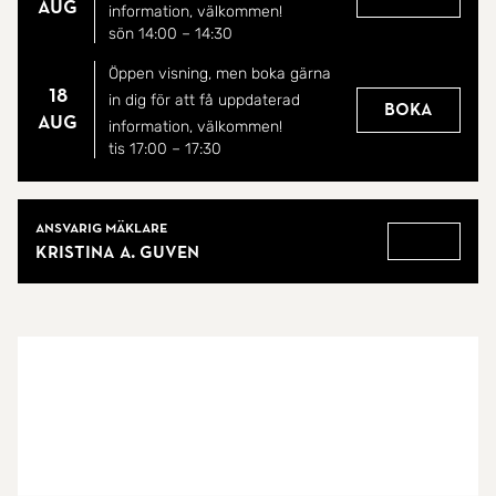
Belyst bilplats direkt på framgården och ett
aug
information, välkommen!
praktiskt isolerat förråd samt terrass med markiser
sön 14:00
–
14:30
på bakgården.
Öppen visning, men boka gärna
18
in dig för att få uppdaterad
Boka
aug
information, välkommen!
Toppläge:
tis 17:00
–
17:30
En trygg barnvänlig gård utan genomfartstrafik
endast ett stenkast från förskola , idylliska Edssjön
Mäklare
Ansvarig mäklare
samt bekvämt gångavstånd till pendeltåget.
Kristina A. Guven
Gå till
Välkommen till ett hem där komfort möter ett
fantastiskt läge!