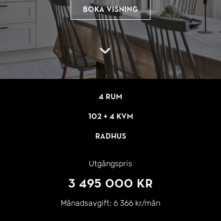
Boka visning
4 rum
102 + 4 kvm
Radhus
Utgångspris
3 495 000 kr
Månadsavgift:
6 366 kr/mån