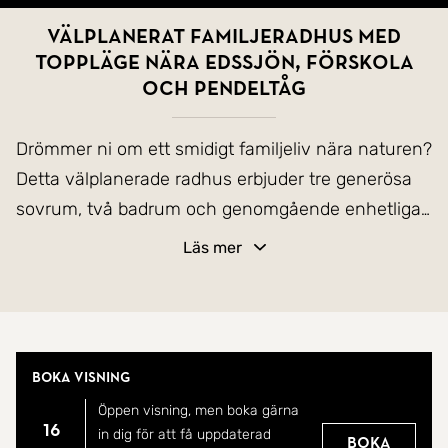
Välplanerat familjeradhus med
toppläge nära Edssjön, förskola
och pendeltåg
Drömmer ni om ett smidigt familjeliv nära naturen?
Detta välplanerade radhus erbjuder tre generösa
sovrum, två badrum och genomgående enhetliga,
stilrena ytskikt.
Läs mer
Uteplatser i två väderstreck:
Skapa din egen fridfulla oas för avkoppling och
umgänge.
Boka visning
Öppen visning, men boka gärna
Smidig vardag:
16
in dig för att få uppdaterad
Boka