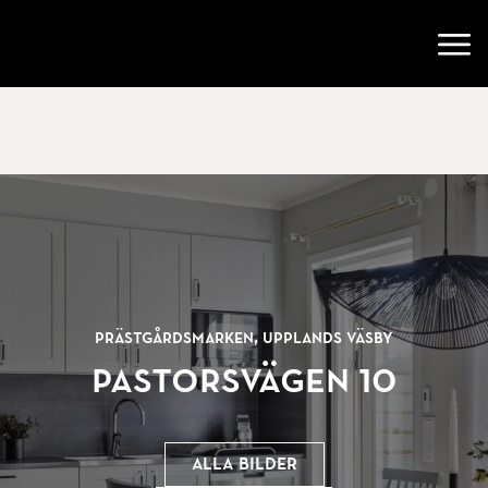
Gå till startsidan
Öppn
Prästgårdsmarken, Upplands Väsby
Pastorsvägen 10
Alla bilder