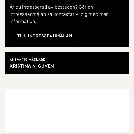
promenadavstånd till pendeltåget. Upplev det
Är du intresserad av bostaden? Gör en
ultimata i både komfort och läge - detta är ett hem
intresseanmälan så kontaktar vi dig med mer
information.
där drömmar blir verklighet.
Till intresseanmälan
Mäklare
Ansvarig mäklare
Kristina A. Guven
Gå till