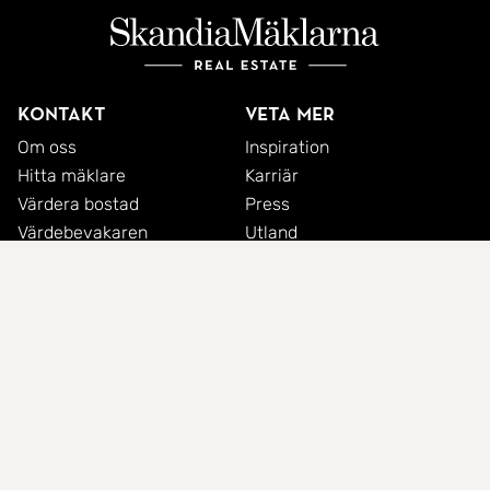
Kontakt
Veta mer
Om oss
Inspiration
Hitta mäklare
Karriär
Värdera bostad
Press
Värdebevakaren
Utland
Socialt ansvar
Kommersiellt
Ansök om bolån
Områden
Sociala medier
Stockholm innerstad
Instagram
Stockholm
Facebook
Göteborg
LinkedIn
Malmö
Fjällen