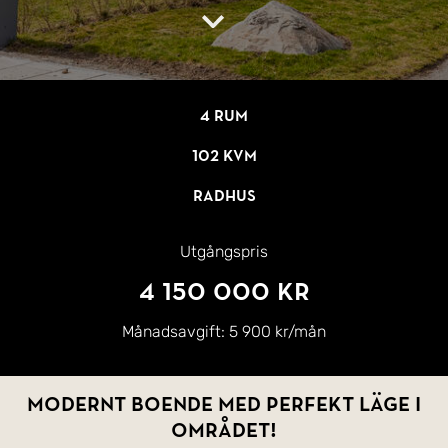
4 rum
102 kvm
Radhus
Utgångspris
4 150 000 kr
Månadsavgift:
5 900 kr/mån
Modernt boende med perfekt läge i
området!