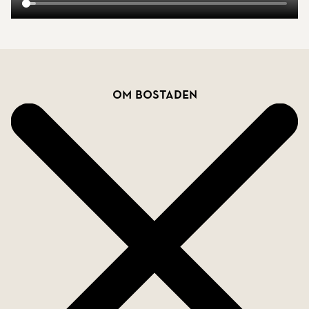
dig till mig ansvarig mäklare för en visning eller
mer information.
Molly Petersson 0765 297 873
Bostadsfakta
Om bostaden