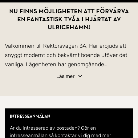
Nu finns möjligheten att förvärva
en fantastisk tvåa i hjärtat av
Ulricehamn!
Välkommen till Rektorsvägen 3A. Här erbjuds ett
snyggt modernt och bekvämt boende utöver det
vanliga. Lägenheten har genomgående
karaktäristiska drag och måste upplevas på plats.
Läs mer
Med sina 2,70 m i takhöjd och stora fönsterpartier
känner du en wow-känsla så fort du kliver in i den
här bostaden.
Intresseanmälan
Välkommen till Rektorsvägen 3A.
Är du intresserad av bostaden? Gör en
I hallen finns avhängningsmöjligheter, köket är
intresseanmälan så kontaktar vi dig med mer