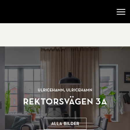
Gå till startsidan
Öppn
Ulricehamn, Ulricehamn
Rektorsvägen 3A
Alla bilder