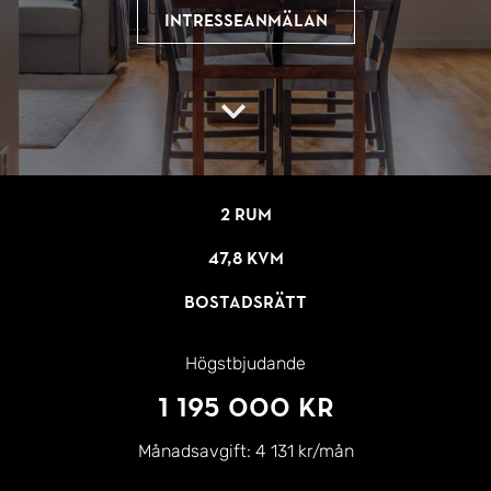
Intresseanmälan
2 rum
47,8 kvm
Bostadsrätt
Högstbjudande
1 195 000 kr
Månadsavgift:
4 131 kr/mån