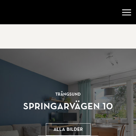
Gå till startsidan
Öppn
Trångsund
Springarvägen 10
Alla bilder