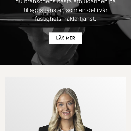
du branschens bästa erbjudanden på
tilläggstjänster, som en del i vår
fastighetsmäklartjänst.
Läs mer
Mer om mäklarna