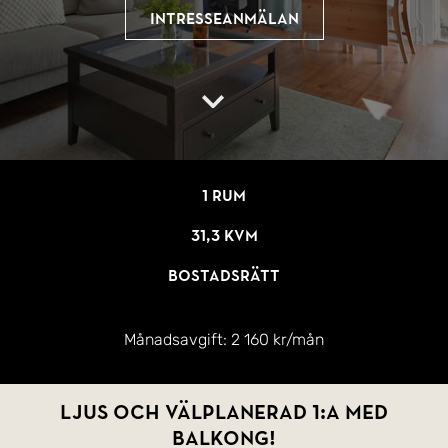
Intresseanmälan
1 rum
31,3 kvm
Bostadsrätt
Månadsavgift:
2 160 kr/mån
Ljus och välplanerad 1:a med
balkong!