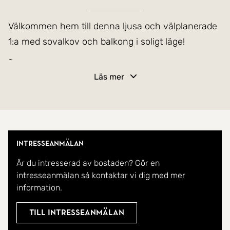
Välkommen hem till denna ljusa och välplanerade
1:a med sovalkov och balkong i soligt läge!
På lugn återvändsgata i populära Trångsund hittar
Läs mer
du denna trivsamma bostad med genomtänkt
planlösning, låg avgift och balkong med sol större
delen av dagen. Lägenheten erbjuder ett luftigt
vardagsrum med plats för både soffhörna och
Intresseanmälan
matbord, en smart sovalkov, samt ett stilrent kök i
Är du intresserad av bostaden? Gör en
vitt med svart mosaik och full maskinell
intresseanmälan så kontaktar vi dig med mer
utrustning. Det helkaklade badrummet är stambytt
information.
och fräscht, med duschvägg, kommod och
spegelskåp. Här är det bara att flytta in!
Till intresseanmälan