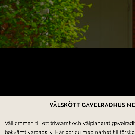
Välskött gavelradhus me
Välkommen till ett trivsamt och välplanerat gavelrad
bekvämt vardagsliv. Här bor du med närhet till försk