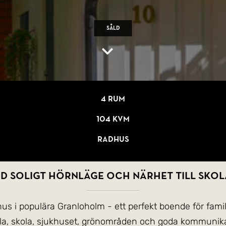
Såld
4 rum
104 kvm
Radhus
d soligt hörnläge och närhet till skol
hus i populära Granloholm - ett perfekt boende för fami
ola, skola, sjukhuset, grönområden och goda kommunikat