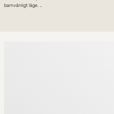
barnvänligt läge.
Bostaden erbjuder 104 väl disponerade kvadratmeter
sovrum. Det ljusa köket har plats för matbord och b
utgång till en härlig uteplats i soligt läge.
Mer om mäklarna
På nedre plan finns två generösa sovrum samt ett m
Från ett av sovrummen når man baksidan där man ka
Tack vare gavelläget får bostaden ett fantastiskt l
hörntomten erbjuder ett ostört läge med gott om plats
ett med härlig eftermiddags- och kvällssol.
Förvaringsmöjligheterna är mycket goda med ett inre f
området finns en grön allmänning och lekpark där barnen kan leka fritt och t