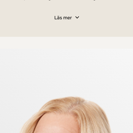
Läs mer
 med en genomtänkt planlösning där de sociala ytorna 
juder på trevlig utsikt mot omgivningarna, medan det r
indre "allrum" som passar perfekt som tv-rum, lekhörn
n skapa en fin insynsskyddad oas.
jusinsläpp från flera väderstreck och en luftig känsla
 för både lek och avkoppling. Här kan du njuta av solen 
örrådsrum samt ett externt lite större förråd vid entrén
räffa kompisar direkt i området. Sjön Sticksjö är popular att promenera runt oc