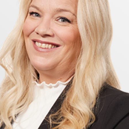
 i Hulitjärnen som är ett trevligt ställe för kvällsdopp
tadsområden för barnfamiljer. Här bor du nära natur, m
 område där grannar trivs, barnen leker tryggt och vard