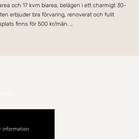
area och 17 kvm biarea, belägen i ett charmigt 30-
eten erbjuder bra förvaring, renoverat och fullt
adrum samt ett stort, insynsskyddat sovrum. Ledig parkeringsplats finns för 500 kr/mån.
ation.
 information.