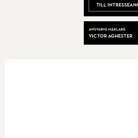
Till intressea
Brf Granen 2 består av sex lägenheter och föreningen
plats. Här bor man med känslan av egen villa men 
Mäklare
Ansvarig mäklare
Victor Aghester
Gällande adressen Granlidsvägen 4 är den nära perfe
finner vi Sundbybergs hjärta där kommunikationer i 
är känd för sin gemytliga småstadskänsla där affärer
promenadvägar runt Lötsjön och Råstasjön. För sport
Kontakta ansvarig mäklare Victor Aghester för mer in