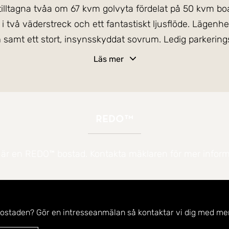
tilltagna tvåa om 67 kvm golvyta fördelat på 50 kvm bo
r i två väderstreck och ett fantastiskt ljusflöde. Lägenh
utrustat kök, väl tilltaget vardagsrum, fräscht b
Läs mer
REDO™
 är en REDO™ bostad. Kontakta mäklaren för mer inform
bostaden? Gör en intresseanmälan så kontaktar vi dig med mer
t disponera.