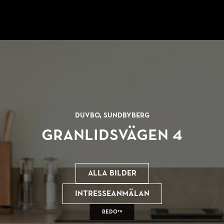
Duvbo, Sundbyberg
Granlidsvägen 4
Alla bilder
Intresseanmälan
REDO™