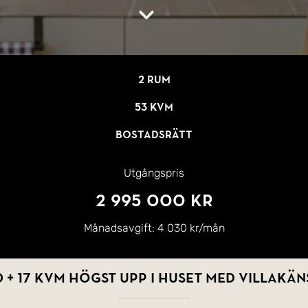
2 rum
53 kvm
Bostadsrätt
Utgångspris
2 995 000 kr
Månadsavgift:
4 030 kr/mån
 + 17 kvm högst upp i huset med villakän