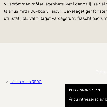
Villadrömmen möter lägenhetslivet i denna ljusa väl 
talshus mitt i Duvbos villaidyll. Gavelläget ger fönste
- 2 rok om 55 + 17 kvm.
- Högst upp i huset.
- Villakänsla i Duvbo.
- Hörnlägenhet med fönster i två väderstreck.
- Bredband ingår i avgiften.
- Charmigt 30-tals hus.
Detta
- Gemensam trädgård.
Läs mer om REDO
- Finns ledig parkeringsplats.
- Goda förvaringsmöjligheter.
Intresseanmälan
- Externt förråd ingår.
Är du intresserad av 
- Fantastiskt trädgård för föreningens medlemmar at