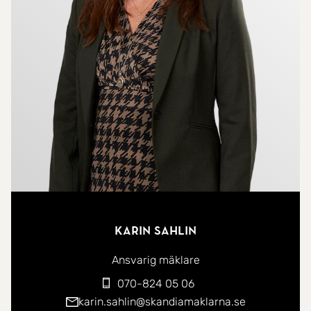
original. Rymlig sovalkov med plats för
dubbelsäng. Stilrent badrum från stambytet 2020..
Brf Vanadisvägen 5 är en trevlig förening i en
1920-tals fastighet. Föreningen äger marken. På
framsidan förträdgård finns en liten gräsplätt,
cykelparkering och 6 parkeringsplatser. I
trapphuset finns trevliga vädringsbalkonger med
bästa solläget, här Innergårdens underbara
trädgård har en stor gräsmatta och planteringar
samt plats för sittgrupper och grillmöjligheter. Det
Karin Sahlin
känns luftigt och öppet mellan kvarterets
innergårdar som avdelas med järnstaket.
Ansvarig mäklare
070-824 05 06
Ett mycket trivsamt läge i Vasastan mellan
karin.sahlin@skandiamaklarna.se