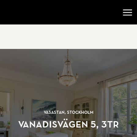
Gå till startsidan
Öppn
Vasastan, Stockholm
Vanadisvägen 5, 3tr