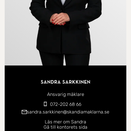
och handfat.
Bostaden ligger på ett attraktivt läge i populära
Vasastan, lugnt och ostört men samtidigt mycket
nära Rörstrandsgatan som är händelsernas
centrum med precis allt man kan önska. Trevliga
restauranger, uteserveringar, caféer, bageri mm
samt livsmedelsbutik i din närhet. Nära även till
motionsområde och strandpromenad utmed
Sandra Sarkkinen
Karlbergskanalen och Karlbergs slott. Bra
kommunikationer med tunnelbana och flera
Ansvarig mäklare
busslinjer vid Sankt Eriksplan.
072-202 68 66
sandra.sarkkinen@skandiamaklarna.se
Läs mer om Sandra
Gå till kontorets sida