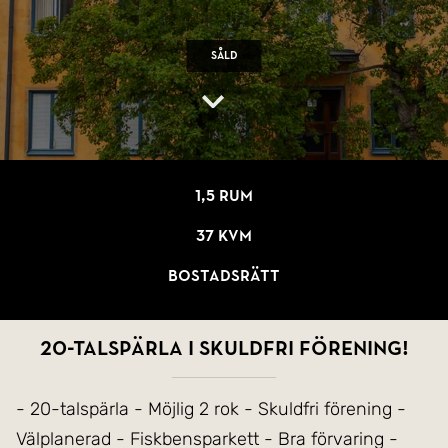
Såld
1,5 rum
37 kvm
Bostadsrätt
20-talspärla i skuldfri förening!
- 20-talspärla - Möjlig 2 rok - Skuldfri förening -
Välplanerad - Fiskbensparkett - Bra förvaring -