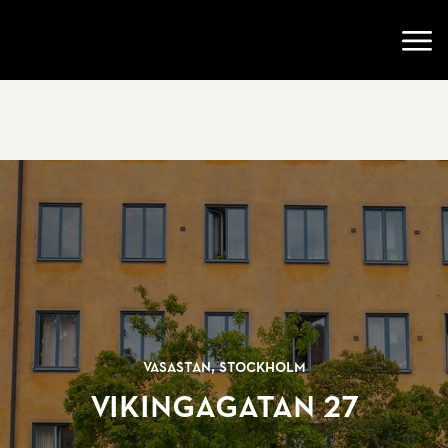
Gå till startsidan
Öppn
Vasastan, Stockholm
Vikingagatan 27