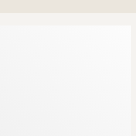
ergården och ut mot gata ligger kök och vardagsrum
känker värme och hög mysfaktor på vintern.