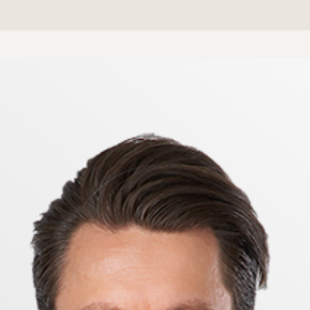
rtill.
är samtliga tre sovrum ligger i fil mot den tysta inn
nder sommarmånaderna samtidigt som en öppna spisen s
byggd förvaring.
er alldeles intill huset.
åg.
eningen, vilket betingar ett enormt stort dolt kapital.