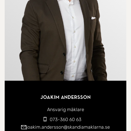
Lägg därtill att här finns både gäst-wc och
badrum.
Föreningen är välskött och har god solid ekonomi.
Stambyte skedde 2002 och föreningens hus är i
mycket fint skick!
Marken innehas med äganderätt och föreningen
amorterar löpande. Ett tryggt boende för framtiden.
Området är svårslaget i Birkastan. Lugnt och
stillsamt utanför porten och ca 50 meter till
Joakim Andersson
Rörstrandsgatans puls.
Ansvarig mäklare
Kort och gott; detta är ett svårslaget boende!
073-360 60 63
joakim.andersson@skandiamaklarna.se