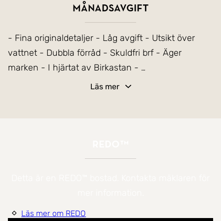
månadsavgift
- Fina originaldetaljer - Låg avgift - Utsikt över
vattnet - Dubbla förråd - Skuldfri brf - Äger
marken - I hjärtat av Birkastan -
Läs mer
Varmt välkommen till denna otroligt charmiga 20-
talsetta på populära Rörstrandsgatan 35.
Bostaden har en väldisponerad planlösning med
REDO™
flertalet fina originaldetaljer från byggåret, så som
fiskbensparkett, speglade nischer och fönster med
Detta är en REDO™ bostad. Kontakta mäklaren för
spröjs.
mer information.
Det stora fönsterpartiet, med underbar utsikt över
Läs mer om REDO
vattnet/Karlbergssjön, bidrar till ett rikligt naturligt