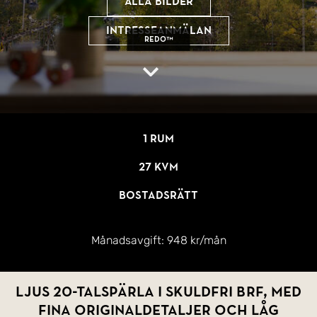
Alla bilder
Intresseanmälan
REDO™
1 rum
27 kvm
Bostadsrätt
Månadsavgift:
948 kr/mån
Ljus 20-talspärla i skuldfri BRF, med
fina originaldetaljer och låg