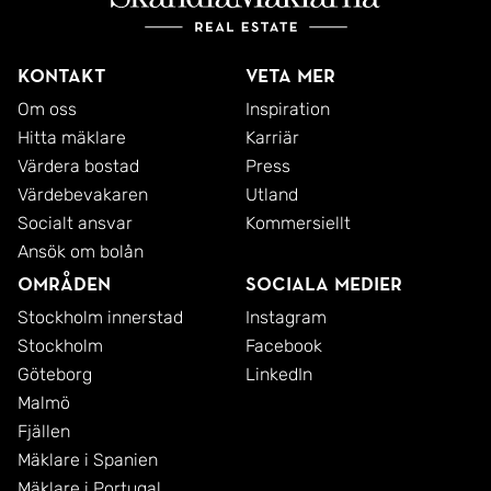
Kontakt
Veta mer
Om oss
Inspiration
Hitta mäklare
Karriär
Värdera bostad
Press
Värdebevakaren
Utland
Socialt ansvar
Kommersiellt
Ansök om bolån
Områden
Sociala medier
Stockholm innerstad
Instagram
Stockholm
Facebook
Göteborg
LinkedIn
Malmö
Fjällen
Mäklare i Spanien
Mäklare i Portugal