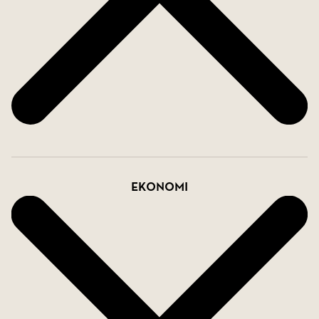
Bra förskolor och skolor i området. Brunnsviken,
Hagaparken, och grönområdena i Vanadislunden
med bassängbad finns alla inom bekvämt
gångavstånd.
Välkommen att kontakta ansvarig mäklare för mer
info.
Ekonomi