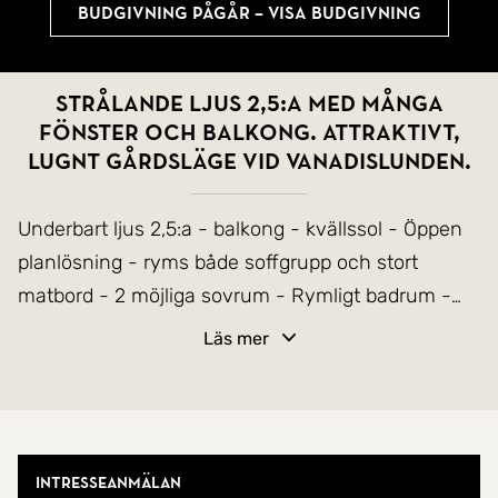
Budgivning pågår – Visa budgivning
Strålande ljus 2,5:a med många
fönster och balkong. Attraktivt,
lugnt gårdsläge vid Vanadislunden.
Underbart ljus 2,5:a - balkong - kvällssol - Öppen
planlösning - ryms både soffgrupp och stort
matbord - 2 möjliga sovrum - Rymligt badrum -
Lugnt mot innergård - Trevlig 20-talsfastighet -
Läs mer
nära Vanadislunden & Hagaparken.
Välkommen till en magiskt ljus lägenhet med
många spröjsade fönster och ostörd balkong med
Intresseanmälan
kvällssol. Lägenheten består av ett rymligt och