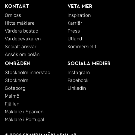
Kontakt
Veta mer
Om oss
Inspiration
Hitta mäklare
Karriär
Värdera bostad
Press
Värdebevakaren
Utland
Socialt ansvar
Kommersiellt
Ansök om bolån
Områden
Sociala medier
Stockholm innerstad
Instagram
Stockholm
Facebook
Göteborg
LinkedIn
Malmö
Fjällen
Mäklare i Spanien
Mäklare i Portugal