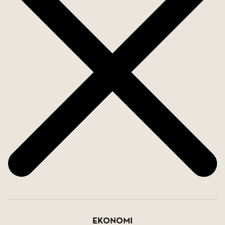
innergården. Det smakfulla köket är utrustat med
full maskinpark och erbjuder goda arbetsytor för
både vardag och fest. Köket går i en beige ton som
ger bostaden en varm och ombonad känsla.
Samtidigt renoverades även golv, ytskikt och
badrum. Material- och färgvalen är noggrant
utvalda och harmonierar fint genom hela
bostaden, vilket ger ett enhetligt och trivsamt
intryck. Och som att detta inte vore nog finns
dubbla toaletter, ett fullutrustat badrum med
tvättmaskin och en extra wc. Nuvarande ägare har
även dragit ny el i bostaden och uppgraderat
planeringen för eluttag, vilket man uppskattar i
vardagen.
Ekonomi