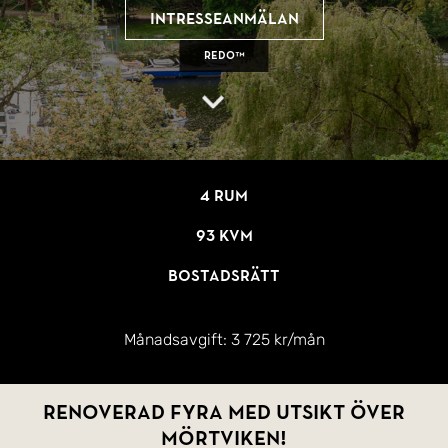
Intresseanmälan
REDO™
4 rum
93 kvm
Bostadsrätt
Månadsavgift:
3 725 kr/mån
Renoverad fyra med utsikt över
Mörtviken!