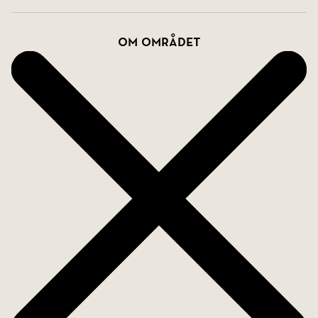
vackra promenadstråk och natursköna
omgivningar. Närmsta gym är ett välutrustat Elit-
Om området
gym som ligger i Ekensberg, utöver det fina
utegymmet i Vinterviken där det även finns
allmänna padel-och tennisbanor.
Varmt välkommen att kontakta Olivia Raaé på
0707-541365 för mer information!