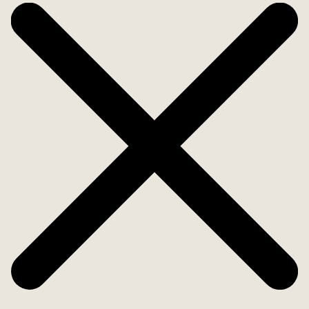
Här bor du i ett lugnt och naturnära område med
bara minuter till närmaste badplats och
bryggpromenaden som sträcker sig längs
Mälarens vatten i Gröndal. I huset bredvid finns en
liten med välsorterad matbutik, buss, samt flera
fina skogspartier och lekplatser inom kort
promenadavstånd. I föreningen finns garage, hiss
ner till stort källarförråd samt barnvagnsrum i
trapphuset. Föreningen erbjuder även en
övernattningslägenhet. Läget är svårslaget längst
ut på en udde i ett mycket familjevänligt område.
Nedanför huset finns en båtklubb och dessutom
går pendlarbåten från Ekensberg som med SL-kort
tar dig in till city snabbt och smidigt. I närheten
ligger ligger populära Vinterviken med badplatser,