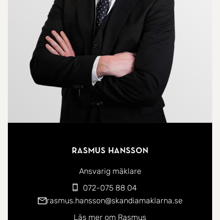
hallen är smart planerad med praktiska
förvaringslösningar.
Detta är ett hem med stor potential och ett
fantastiskt läge, där du får både stadens puls och
grönskande parker inom räckhåll.
Varmt välkommen att anmäla ditt intresse hos
ansvarig mäklare, Rasmus Hanson!
Rasmus Hansson
Ansvarig mäklare
072-075 88 04
rasmus.hansson@skandiamaklarna.se
Läs mer om Rasmus