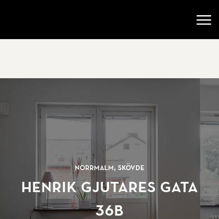
Gå till startsidan
Öppn
Norrmalm, Skövde
Henrik gjutares gata
36B