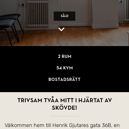
Såld
2 rum
54 kvm
Bostadsrätt
Trivsam tvåa mitt i hjärtat av
Skövde!
Välkommen hem till Henrik Gjutares gata 36B, en