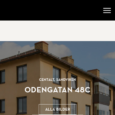
Gå till startsidan
Öppn
Centalt, Sandviken
Odengatan 48C
Alla bilder