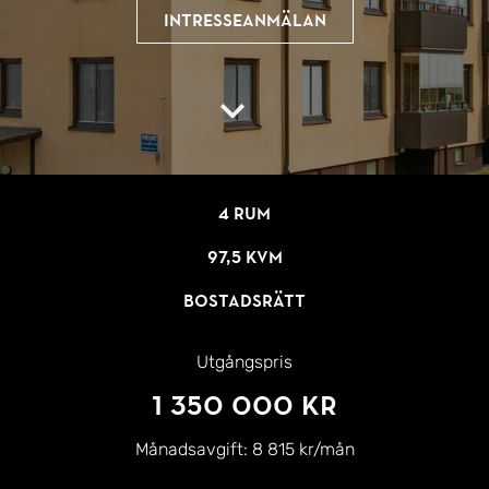
Intresseanmälan
4 rum
97,5 kvm
Bostadsrätt
Utgångspris
1 350 000 kr
Månadsavgift:
8 815 kr/mån