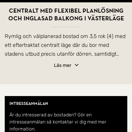
Centralt med flexibel planlösning
och inglasad balkong i västerläge
Rymlig och välplanerad bostad om 3,5 rok (4) med
ett eftertraktat centralt läge där du bor med
stadens utbud precis utanför dörren, samtidigt
som lägenheten erbjuder en lugn och trivsam
Läs mer
boendemiljö.
Bostaden disponeras idag som 3,5 rum och kök,
men var ursprungligen en fyra och erbjuder
Intresseanmälan
möjlighet att enkelt återställa halvrummet till ett
Är du intresserad av bostaden? Gör en
separat sovrum för den som önskar ytterligare ett
intresseanmälan så kontaktar vi dig med mer
rum. En flexibel planlösning som passar såväl
information.