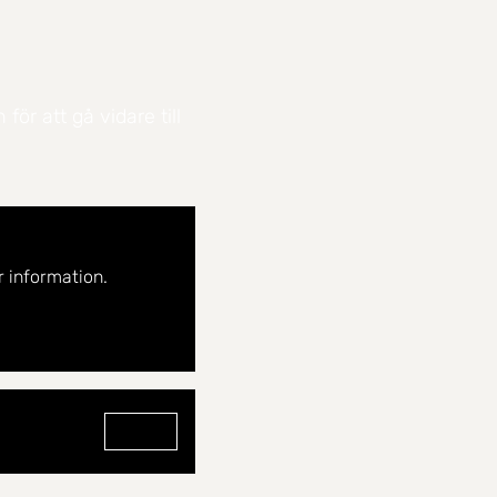
ör att gå vidare till
 information.
Gå till profilen för Caroline Hazeli