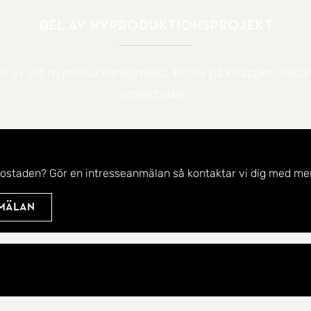
Del av nyproduktionsprojekt
el av ett nyproduktionsprojekt. Klicka på knappen nedan f
projektsidan.
bostaden? Gör en intresseanmälan så kontaktar vi dig med mer
nmälan