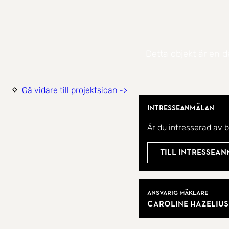
Detta objekt är en d
Gå vidare till projektsidan ->
Intresseanmälan
Är du intresserad av 
Till intressea
Mäklare
Ansvarig mäklare
Caroline Hazelius