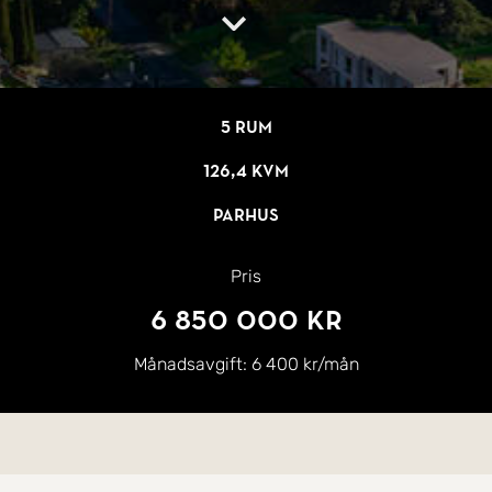
5 rum
126,4 kvm
Parhus
Pris
6 850 000 kr
Månadsavgift:
6 400 kr/mån