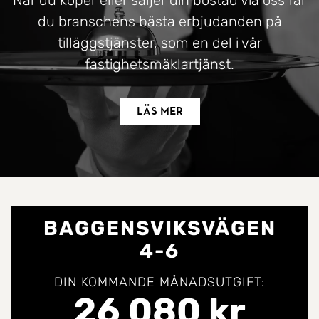
När du köper eller säljer din bostad via oss får
du branschens bästa erbjudanden på
tilläggstjänster, som en del i vår
fastighetsmäklartjänst.
Läs mer