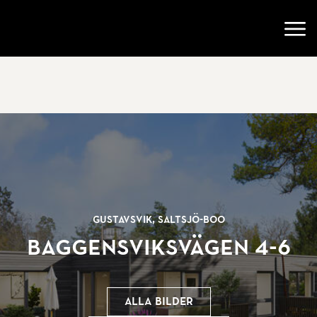
Gå till startsidan
Öppn
Gustavsvik, Saltsjö-Boo
Baggensviksvägen 4-6
Alla bilder