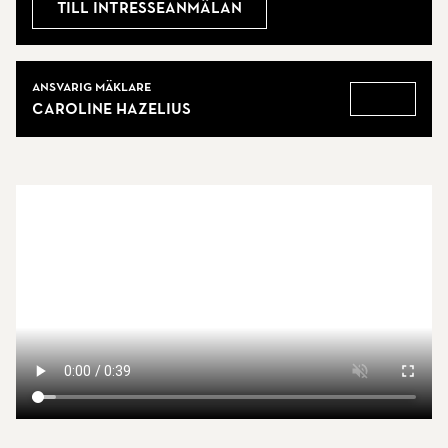
Till intresseanmälan
Mäklare
Ansvarig mäklare
Caroline Hazelius
Gå till