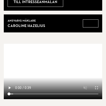
Till intresseanmälan
Mäklare
Ansvarig mäklare
Caroline Hazelius
Gå till