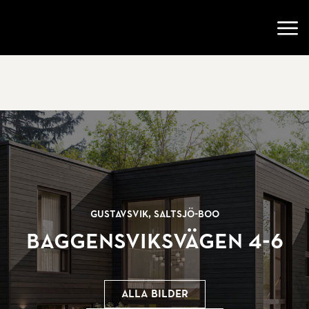
Gå till startsidan
Öppn
Gustavsvik, Saltsjö-Boo
Baggensviksvägen 4-6
Alla bilder