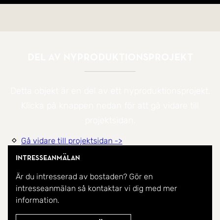
Del av nyproduktionsprojekt
Detta objekt är en del av ett nyproduktionsprojekt.
Klicka på knappen nedan för att gå vidare till
projektsidan.
Gå vidare till projektsidan ->
Intresseanmälan
Är du intresserad av bostaden? Gör en
intresseanmälan så kontaktar vi dig med mer
information.