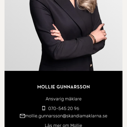
Skyttisområdet men har samtidigt endast 10
minuters promenad till centrum! Perfekt för dig
som vill ha närhet till service, samtidigt som du bor
i ett lugnare område.
Varmt välkommen att boka visning!
Mollie Gunnarsson
Ansvarig mäklare
070-545 20 96
mollie.gunnarsson@skandiamaklarna.se
Läs mer om Mollie