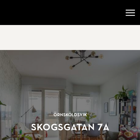
Gå till startsidan
Öppn
Örnsköldsvik
Skogsgatan 7A