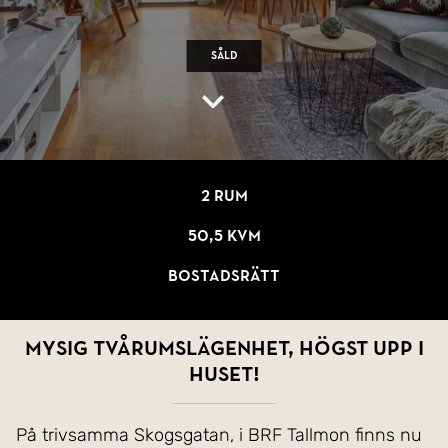
Såld
2 rum
50,5 kvm
Bostadsrätt
Mysig tvårumslägenhet, högst upp i
huset!
På trivsamma Skogsgatan, i BRF Tallmon finns nu