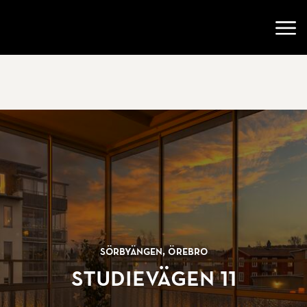
Gå till startsidan
Öppn
Sörbyängen, Örebro
Studievägen 11