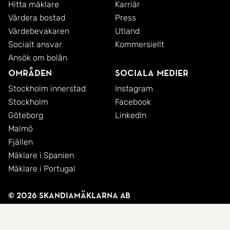
Hitta mäklare
Karriär
Värdera bostad
Press
Värdebevakaren
Utland
Socialt ansvar
Kommersiellt
Ansök om bolån
Områden
Sociala medier
Stockholm innerstad
Instagram
Stockholm
Facebook
Göteborg
LinkedIn
Malmö
Fjällen
Mäklare i Spanien
Mäklare i Portugal
© 2026 SkandiaMäklarna AB
Integritetspolicy
Cookies
Användarvillkor