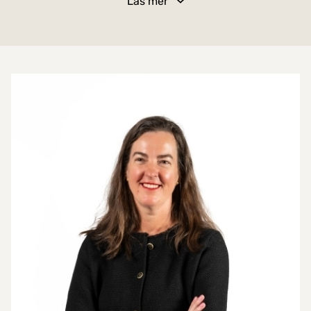
Läs mer
lägenheten gott om ljusinsläpp, generösa ytor och
en inglasad balkong där du kan njuta av alla
årstider.
Mer om mäklarna
Här möts du av ett stort och luftigt vardagsrum
som bjuder in till både avkoppling och sociala
stunder. Planlösningen är flexibel och gör det
enkelt att skapa ett extra sovrum om behovet
finns. De två befintliga sovrummen är rymliga med
bra förvaring. Lägenheten har dessutom ett stort
badrum samt en separat wc, en praktisk detalj
som gör vardagen smidig för hela familjen.
Läget på Studievägen är både lugnt och bekvämt,
med närhet till service, kommunikationer och
grönområden. Här bor du i en bostad som