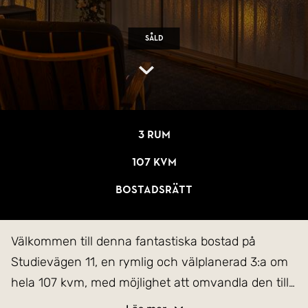
Såld
3 rum
107 kvm
Bostadsrätt
Välkommen till denna fantastiska bostad på
Studievägen 11, en rymlig och välplanerad 3:a om
hela 107 kvm, med möjlighet att omvandla den till
en 4:a! Belägen en våning upp i huset erbjuder