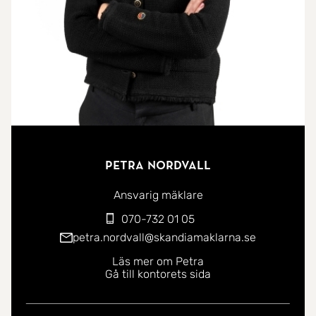
kombinerar generösa ytor med smarta lösningar,
perfekt för dig som vill ha ett flexibelt och trivsamt
hem.
Vill du veta mer om denna bostad?
Kontakta ansvarig mäklare Dennis Hurtig på 072
050 32 32 eller dennis.hurtig@skandiamaklarna.se
för mer information!
Petra Nordvall
Ansvarig mäklare
070-732 01 05
petra.nordvall@skandiamaklarna.se
Läs mer om Petra
Gå till kontorets sida