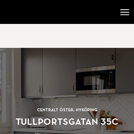
Gå till startsidan
Öppn
Centralt Öster, Nyköping
Tullportsgatan 35C