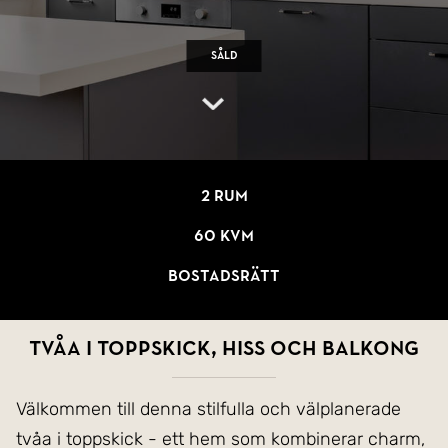
Såld
2 rum
60 kvm
Bostadsrätt
Tvåa i toppskick, hiss och balkong
Välkommen till denna stilfulla och välplanerade
tvåa i toppskick - ett hem som kombinerar charm,