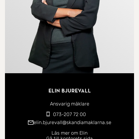
eftermiddags- och kvällssolen i en privat och
rofylld miljö.
Sovrummet är rogivande och erbjuder bra
förvaringsmöjligheter, och bostadens helhet
präglas av genomgående hög standard och
omsorgsfulla detaljer.
Här bor du i en stabil och välskött förening med
hiss i huset, vilket ger extra komfort i vardagen.
Elin Bjurevall
Läget är svårslaget med närhet till stadens utbud
Ansvarig mäklare
av restauranger, butiker, kommunikationer och
073-207 72 00
service.
elin.bjurevall@skandiamaklarna.se
Läs mer om Elin
Ett hem att trivas i från första stund- varmt
Gå till kontorets sida