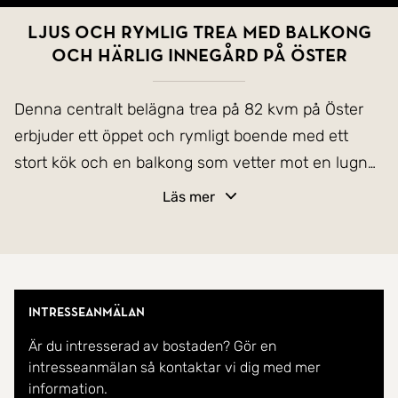
Ljus och rymlig trea med balkong
och härlig innegård på Öster
Denna centralt belägna trea på 82 kvm på Öster
erbjuder ett öppet och rymligt boende med ett
stort kök och en balkong som vetter mot en lugn
innegård. Innegården har en grillplats för trevliga
Läs mer
stunder, och du bor med direkt närhet till stadens
alla bekvämligheter.
Välkommen till denna ljusa och rymliga trea på
Intresseanmälan
populära Öster! Med sina 82 kvm bjuder denna
Är du intresserad av bostaden? Gör en
lägenhet på ett härligt öppet boende med
intresseanmälan så kontaktar vi dig med mer
generösa ytor för umgänge och avkoppling. Köket
information.