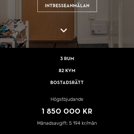
Intresseanmälan
3 rum
82 kvm
Bostadsrätt
Högstbjudande
1 850 000 kr
Månadsavgift:
5 194 kr/mån