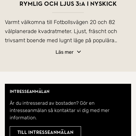
Rymlig och ljus 3:a i nyskick
Varmt välkomna till Fotbollsvägen 20 och 82
välplanerade kvadratmeter. Ljust, fräscht och
trivsamt boende med lugnt läge på populära
Brandholmen.
Läs mer
Välkommen till denna fina nyproducerade 3:a i
markplan med uteplats med stilrent glasräcke.
Intresseanmälan
Bostanden är nyproducerad och är 82 kvm och
Är du intresserad av bostaden? Gör en
stod klar våren 2020. Lägenheten erbjuder en
intresseanmälan så kontaktar vi dig med mer
praktisk hall, stort och härligt vardagsrum med
information.
fantastiskt ljusinsläpp från de stora fönsterpartiet
mot uteplatsen. Fint kök från Kungsäter och
Till intresseanmälan