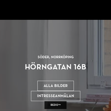
Söder, Norrköping
Hörngatan 16B
Alla bilder
Intresseanmälan
REDO™