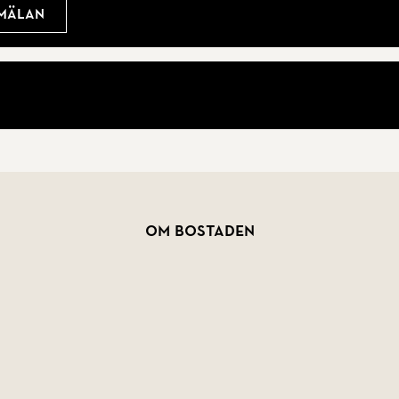
nmälan
ckliga ägare.
Om bostaden