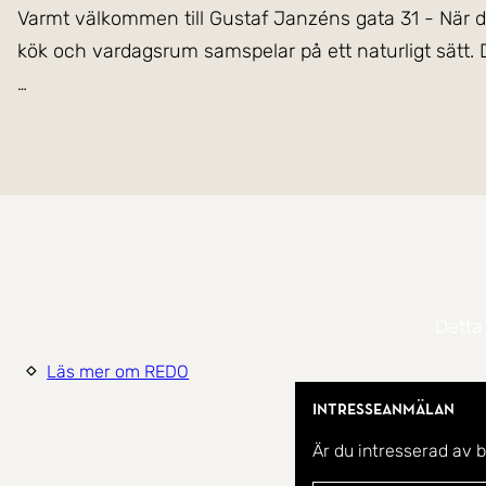
Varmt välkommen till Gustaf Janzéns gata 31 - När du 
kök och vardagsrum samspelar på ett naturligt sätt. D
Lägenheten omfamnar 76 kvm och erbjuder en tilltalan
sovrum, en rymlig och inredningsbar klädkammare s
balkongen som även fungerar som en yttre hall med m
Välskött bostadsrättsförening där värme, vatten, bo
grillmöjligheter och lekplats på baksidan.
Detta
Lugnt område med gångavstånd till matbutik, förskol
Läs mer om REDO
pendlingsmöjligheter med bil eller buss till Linköping.
Intresseanmälan
Välkommen hem!
Är du intresserad av 