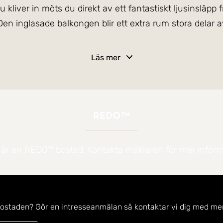
kliver in möts du direkt av ett fantastiskt ljusinsläpp 
en inglasade balkongen blir ett extra rum stora delar a
de planlösning med ett stilrent och ljust kök i öppen 
Läs mer
amt ett helkaklat duschrum utrustat med både tvättma
öjlighet för förvaring och avhängning av ytterkläder.
stadsrättstillägg och den fasta nätavgiften ingår i de
REDO™
 är en REDO™ bostad. Kontakta mäklaren för mer inform
a/skola, spårvagn, idrottsområdet Himmelstalund. Cyke
bostaden? Gör en intresseanmälan så kontaktar vi dig med mer