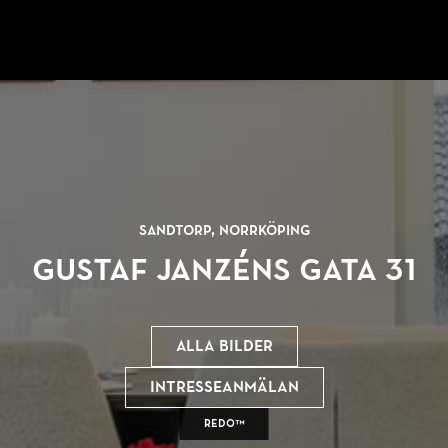
Sandtorp, Norrköping
Gustaf Janzéns gata 31
Alla bilder
Intresseanmälan
REDO™