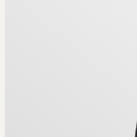
samtidigt som innerstadens puls nås på bekvämt gå