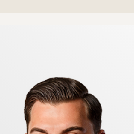
erbjuder goda arbetsytor. Vardagsrummet är generöst til
ringsmöjligheter, och därtill finns ett helkaklat dus
 med låg belåningsgrad och en månadsavgift som inklude
kal och bastu - en extra guldkant i boendet. Lummig 
 porten finns både mataffär och natursköna Oxelbergspa