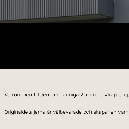
Välkommen till denna charmiga 2:a, en halvtrappa upp
Originaldetaljerna är välbevarade och skapar en var
unika själ.