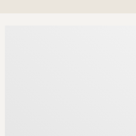
Det praktiska köket går i en tidlös färgsättning och 
perfekt för såväl vardag som middagar med vänner.
Mer om mäklarna
Sovrummet är rofyllt och rymligt med suveräna förva
som förenklar vardagen.
Här bor du i trevliga Brf Kornet, en stabil förening
Som medlem har du även tillgång till gemensamhetslo
nära och kära.
Välkommen hem!
Läget på vackra Öster är svårslaget. Precis utanför