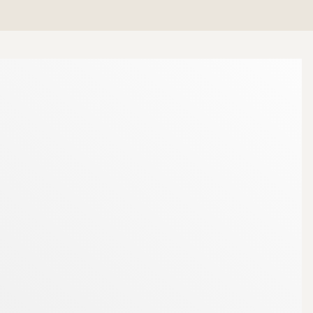
ltaget med plats för både soffgrupp och matsalsbord,
chrum samt en välkomnande hall med stor klädkammare
rar värme, vatten, TV och bredband.
innergård med möjlighet till grill och umgänge med
rken, perfekt för promenader och avkoppling,