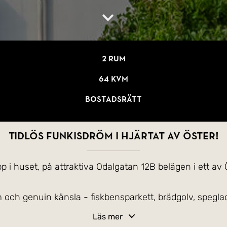
2 rum
64 kvm
Bostadsrätt
Tidlös funkisdröm i hjärtat av Öster!
 i huset, på attraktiva Odalgatan 12B belägen i ett av
m och genuin känsla - fiskbensparkett, brädgolv, spegl
Läs mer