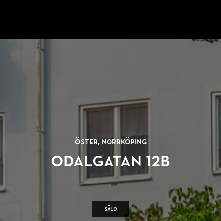
Öster, Norrköping
Odalgatan 12B
Såld