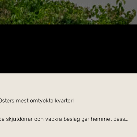
 Östers mest omtyckta kvarter!
ade skjutdörrar och vackra beslag ger hemmet dess